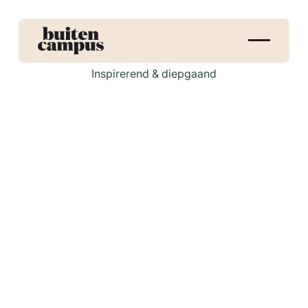
Inspirerend & diepgaand
The invisible world
Discover what you don't know and won't know
Buitencampus, Malden (
Routebeschrijving
)